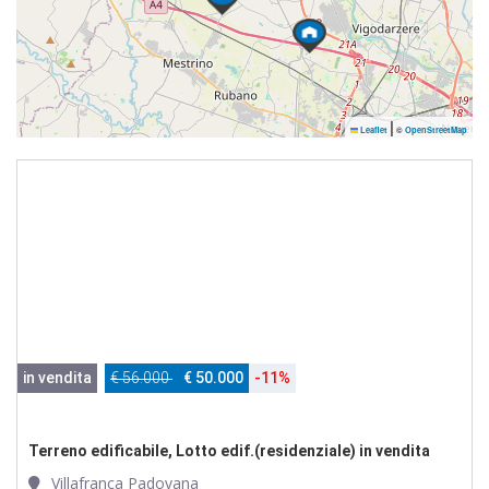
|
Leaflet
©
OpenStreetMap
in vendita
€ 56.000
€ 50.000
-11%
Terreno edificabile, Lotto edif.(residenziale) in vendita
Villafranca Padovana