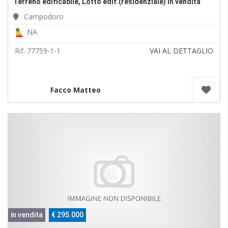
Terreno edificabile, Lotto edif.(residenziale) in vendita
Campodoro
NA
Rif. 77759-1-1
VAI AL DETTAGLIO
Facco Matteo
in vendita
€ 295.000