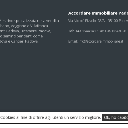
Accordare Immobiliare Pad
strino specializzata nella vendita
Via Niccolò Pizzolo, 28/A – 35100 Pado
bano, Veggiano e Villafranca
enti Padova, Bicamere Padova,
Tel: 049 8644848 / Fax: 049 8647028
i o semindipendenti come
dova e Cantieri Padova.
Email: info@accordareimmobiliare.it
 Cookies al fine di offrire agli utenti un servizio migliore.
Ok, ho capit
sas di Morando Paolo e Luisi Iolanda Via Niccolò Pizzolo, 28/
02639580287 - C.F. 02424810246