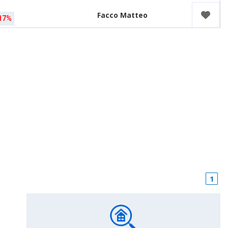
Facco Matteo
17%
1