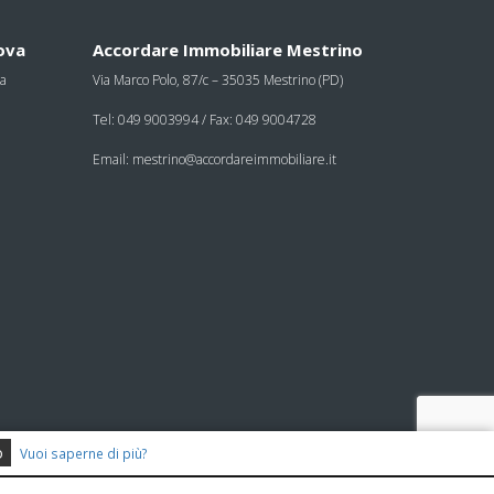
ova
Accordare Immobiliare Mestrino
va
Via Marco Polo, 87/c – 35035 Mestrino (PD)
Tel: 049 9003994 / Fax: 049 9004728
Email: mestrino@accordareimmobiliare.it
o
Vuoi saperne di più?
A - 35100 Padova - Tel: 049 8644848 - Fax: 049 8647028 - P.IVA