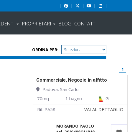
EDENTI
PROPRIETARI
BLOG
CONTATTI
ORDINA PER:
1
Commerciale, Negozio in affitto
Padova, San Carlo
70mq
1 bagno
G
Rif. PA58
VAI AL DETTAGLIO
MORANDO PAOLO
tel. 39/0498644848