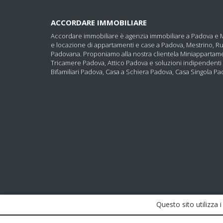
ACCORDARE IMMOBILIARE
Accordare immobiliare è agenzia immobiliare a Padova e Me
e locazione di appartamenti e case a Padova, Mestrino, Ru
Padovana. Proponiamo alla nostra clientela Miniappartam
Tricamere Padova, Attico Padova e soluzioni indipendent
Bifamiliari Padova, Casa a Schiera Padova, Casa Singola Pa
Questo sito utilizza i
ACCORDARE IMMOBILIARE è un marchio di Immobiliare Padova Uno 