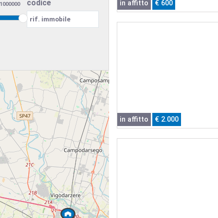
codice
in affitto
€ 600
in affitto
€ 2.000