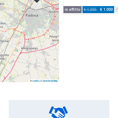
in affitto
€ 1.200
€ 1.000
-
Leaflet
|
©
OpenStreetMap