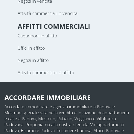
Negozi in vendita
Attività commerciali in vendita
AFFITTI COMMERCIALI
Capannoni in affitto
Uffici in affitto
Negozi in affitto
Attività commerciali in affitto
ACCORDARE IMMOBILIARE
Accordare immobiliare è agenzia immobiliare a Padova e
Mestrino specializzata nella vendita e locazione di appartamenti
e case a Padova, Mestrino, Rubano, Veggiano e Villafranca
Padovana. Proponiamo alla nostra clientela Miniappartamenti
Padova, Bicamere Padova, Tricamere Padova, Attico Padova e