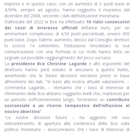
imprese e in questo caso, con un aumento di 5 punti base al
4,99%, sempre ad agosto, hanno raggiunto il massimo dal
dicembre del 2008, secondo i dati dell’istituzione monetaria.
Dall’estate del 2022 la Bce ha effettuato
10 rialzi consecutivi
dei tassi di interesse ufficiali
dell’area euro, per un
ammontare complessivo di 4,50 punti percentuali, ovvero 450
punti base. Dopo l’ultimo aumento, deciso dal Consiglio direttivo
lo scorso 14 settembre, l’istituzione rimodulato la sua
comunicazione con una formula in cui molti hanno letto un
segnale sul possibile raggiungimento del picco sui tassi.
La
presidente Bce Christine Lagarde
e altri esponenti del
direttorio hanno però evitato di vincolarsi a questo livello,
avvertendo che le future decisioni verranno prese in base
all’evolversi dei dati. “In base alla nostra attuale valutazione, –
commenta Lagarde, – riteniamo che i tassi di interesse di
riferimento della Bce abbiano raggiunto livelli che, mantenuti per
un periodo sufficientemente lungo, forniranno un
contributo
sostanziale a un ritorno tempestivo dell’inflazione al
nostro obiettivo”
.
“Le nostre decisioni future – ha aggiunto nel suo
videointervento di apertura alla conferenza della Bce sulla
politica monetaria – assicureranno che i tassi di interesse di