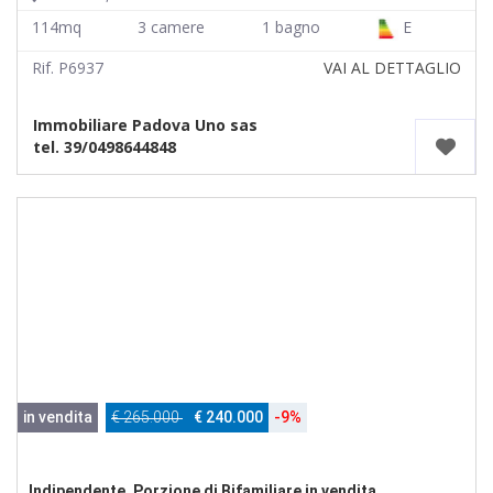
114mq
3 camere
1 bagno
E
Rif. P6937
VAI AL DETTAGLIO
Immobiliare Padova Uno sas
tel. 39/0498644848
in vendita
€ 265.000
€ 240.000
-9%
Indipendente, Porzione di Bifamiliare in vendita