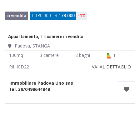
in vendita
€ 180.000
€ 178.000
-1%
Appartamento, Tricamere in vendita
Padova, STANGA
130mq
3 camere
2 bagni
F
Rif. ICD22
VAI AL DETTAGLIO
Immobiliare Padova Uno sas
tel. 39/0498644848