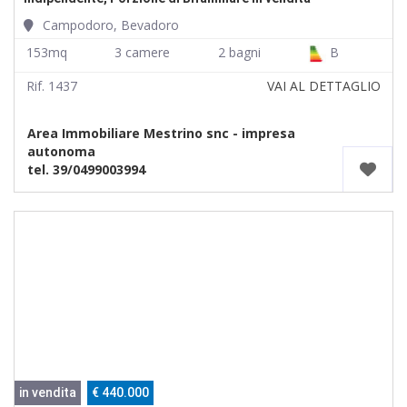
Campodoro, Bevadoro
153mq
3 camere
2 bagni
B
Rif. 1437
VAI AL DETTAGLIO
Area Immobiliare Mestrino snc - impresa
autonoma
tel. 39/0499003994
in vendita
€ 440.000