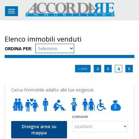
Toggle navigation
Elenco immobili venduti
ORDINA PER:
4
« prev.
2
3
5
Cerca l'immobile adatto alle tue esigenze
comune
Disegna area su
mappa