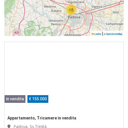
15
|
Leaflet
©
OpenStreetMap
in vendita
€ 155.000
Appartamento, Tricamere in vendita
Padova, Ss.Trinità